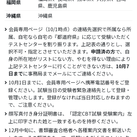
福岡県
県、鹿児島県
沖縄県
沖縄県
会員専用ページ（10/1時点）の連絡先選択で所属なら所
属、自宅なら自宅の『都道府県』に応じて受験いただく
テストセンターを割り振ります。上記表の通りとし、選
択不可・指定とさせていただきます。
申請済の方
で、自
身の所在地がリストにない方、やむを得ない理由により
上記テストセンターに行くことができない方は、
10月7
日まで
に事務局までメールにてご連絡ください。
10月1日までに、会員専用ページへ携帯電話番号をご登
録ください。試験当日の受験者緊急連絡先として登録・
管理いたします。登録がなければ当日対応しかねますの
で、ご注意ください。
顔写真付き身分証明書は、「認定CBT試験 受験案内」左
上に印字された姓と一致するものを持参ください。
12月中旬に、書類審査合格者へ各種案内文書を郵送いた