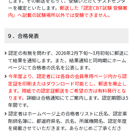
します。その郵送をもって、受験いただくテストセンタ
ーを確定といたします。
郵送した「認定CBT試験 受験案
内」へ記載の試験場所以外では受験できません。
９．合格発表
認定の有無を問わず、2026年2月下旬～3月初旬に郵送に
て結果を通知します。また、結果通知と同時期にホーム
ページにて合格者の氏名を公表します。
今年度より、認定者には各自の会員専用ページ内から認
定証を印刷またはダウンロード可能とし、郵送を廃止し
ます。用紙での認定証郵送をご希望の方は有料発行とな
ります。
詳細は合格通知にてご案内します。認定期間は5
年間です。
認定者はホームページ上の合格者リストに氏名、認定薬
剤師名簿に、都道府県名、氏名、所属機関名、認定年度
を掲載させていただきます。あらかじめご了承くださ