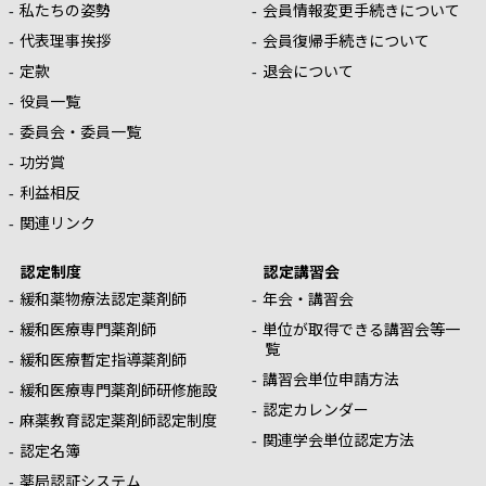
私たちの姿勢
会員情報変更手続きについて
代表理事挨拶
会員復帰手続きについて
定款
退会について
役員一覧
委員会・委員一覧
功労賞
利益相反
関連リンク
認定制度
認定講習会
緩和薬物療法認定薬剤師
年会・講習会
緩和医療専門薬剤師
単位が取得できる講習会等一
覧
緩和医療暫定指導薬剤師
講習会単位申請方法
緩和医療専門薬剤師研修施設
認定カレンダー
麻薬教育認定薬剤師認定制度
関連学会単位認定方法
認定名簿
薬局認証システム