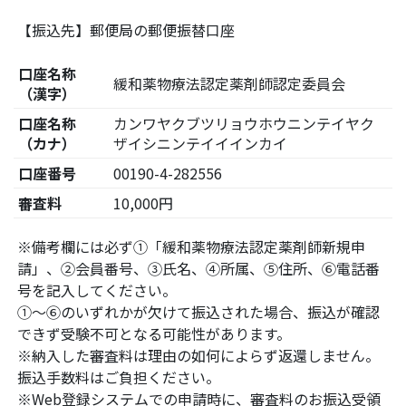
【振込先】郵便局の郵便振替口座
口座名称
緩和薬物療法認定薬剤師認定委員会
（漢字）
口座名称
カンワヤクブツリョウホウニンテイヤク
（カナ）
ザイシニンテイイインカイ
口座番号
00190-4-282556
審査料
10,000円
※備考欄には必ず①「緩和薬物療法認定薬剤師新規申
請」、②会員番号、③氏名、④所属、⑤住所、⑥電話番
号を記入してください。
①～⑥のいずれかが欠けて振込された場合、振込が確認
できず受験不可となる可能性があります。
※納入した審査料は理由の如何によらず返還しません。
振込手数料はご負担ください。
※Web登録システムでの申請時に、審査料のお振込受領