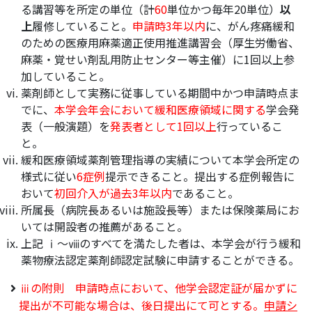
る講習等を所定の単位（計
60
単位かつ毎年20単位）
以
上
履修していること。
申請時3年以内
に、がん疼痛緩和
のための医療用麻薬適正使用推進講習会（厚生労働省、
麻薬・覚せい剤乱用防止センター等主催）に1回以上参
加していること。
薬剤師として実務に従事している期間中かつ申請時点ま
でに、
本学会年会において緩和医療領域に関する
学会発
表（一般演題）を
発表者として1回以上
行っているこ
と。
緩和医療領域薬剤管理指導の実績について本学会所定の
様式に従い
6症例
提示できること。提出する症例報告に
おいて
初回介入が過去3年以内
であること。
所属長（病院長あるいは施設長等）または保険薬局にお
いては開設者の推薦があること。
上記 ⅰ～ⅷのすべてを満たした者は、本学会が行う緩和
薬物療法認定薬剤師認定試験に申請することができる。
ⅲの附則 申請時点において、他学会認定証が届かずに
提出が不可能な場合は、後日提出にて可とする。
申請シ