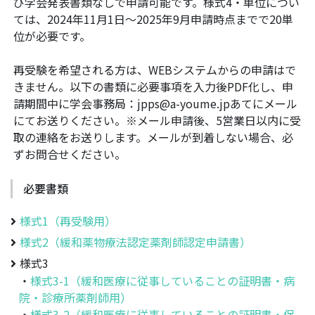
び学会発表書類なしで申請可能です。様式4・単位につい
ては、2024年11月1日～2025年9月申請時点までで20単
位が必要です。
再受験を希望される方は、WEBシステムからの申請はで
きません。以下の書類に必要事項を入力後PDF化し、申
請期間中に学会事務局：jpps@a-youme.jpあてにメール
にてお送りください。※メール申請後、5営業日以内に受
取の連絡をお送りします。メールが到着しない場合、必
ずお問合せください。
必要書類
様式1（再受験用）
様式2（緩和薬物療法認定薬剤師認定申請書）
様式3
・
様式3-1（緩和医療に従事していることの証明書・病
院・診療所薬剤師用）
・
様式3-2（緩和医療に従事していることの証明書・保