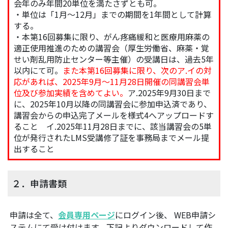
会年のみ年間20単位を満たさずとも可。
・単位は「1月～12月」までの期間を1年間として計算
する。
・本第16回募集に限り、がん疼痛緩和と医療用麻薬の
適正使用推進のための講習会（厚生労働省、麻薬・覚
せい剤乱用防止センター等主催）の受講日は、過去5年
以内にて可。
また本第16回募集に限り、次のア.イの対
応があれば、2025年9月～11月28日開催の同講習会単
位及び参加実績を含めてよい。
ア.2025年9月30日まで
に、2025年10月以降の同講習会に参加申込済であり、
講習会からの申込完了メールを様式4へアップロードす
ること イ.2025年11月28日までに、該当講習会の5単
位が発行されたLMS受講修了証を事務局までメール提
出すること
２．申請書類
申請は全て、
会員専用ページ
にログイン後、 WEB申請シ
ステムにて受け付けます。下記よりダウンロードして作