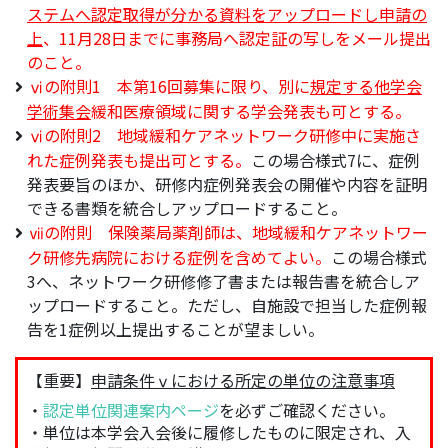
ステムへ認定取得が分かる資料をアップロードし申請の
上
、11月28日までに事務局へ認定証の写しをメール提出
のこと。
ⅵの附則1 本第16回募集に限り、別に
規定する他学会
学術集会
緩和医療領域に関する学会発表も可とする。
ⅵの附則2 地域緩和ケアネットワーク研修中に実施さ
れた症例発表も提出可とする。
この場合様式7に、症例
発表要旨のほか、研修内症例発表会の開催や内容を証明
できる書類を統合しアップロードすること。
ⅶの附則 保険薬局薬剤師は、地域緩和ケアネットワー
ク研修先病院における症例を含めてよい。
この場合様式
3へ、ネットワーク研修修了書または報告書を統合しア
ップロードすること。ただし、自施設で担当した症例報
告を1症例以上提出することが望ましい。
【重要】
申請条件ⅴにおける所定の単位の注意事項
・
認定単位関連案内ページ
を必ずご確認ください。
・単位は本学会入会後に履修したものに限定され、入