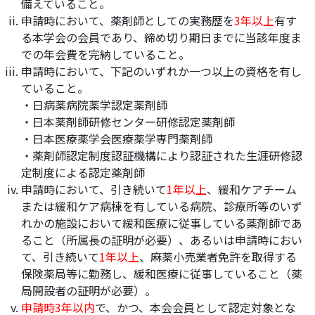
備えていること。
申請時において、薬剤師としての実務歴を
3年以上
有す
る本学会の会員であり、締め切り期日までに当該年度ま
での年会費を完納していること。
申請時において、下記のいずれか一つ以上の資格を有し
ていること。
・日病薬病院薬学認定薬剤師
・日本薬剤師研修センター研修認定薬剤師
・日本医療薬学会医療薬学専門薬剤師
・薬剤師認定制度認証機構により認証された生涯研修認
定制度による認定薬剤師
申請時において、引き続いて
1年以上
、緩和ケアチーム
または緩和ケア病棟を有している病院、診療所等のいず
れかの施設において緩和医療に従事している薬剤師であ
ること（所属長の証明が必要）、あるいは申請時におい
て、引き続いて
1年以上
、麻薬小売業者免許を取得する
保険薬局等に勤務し、緩和医療に従事していること（薬
局開設者の証明が必要）。
申請時3年以内
で、かつ、本会会員として認定対象とな