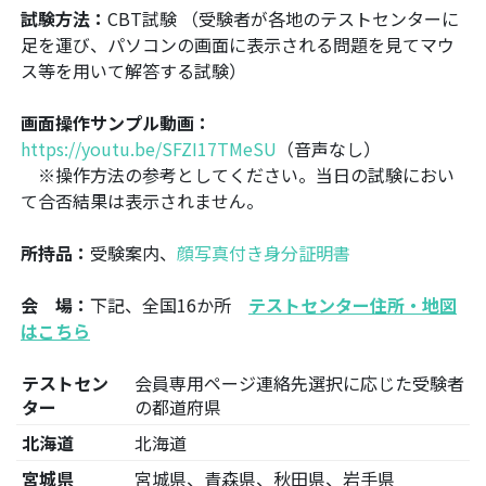
試験方法：
CBT試験 （受験者が各地のテストセンターに
足を運び、パソコンの画面に表示される問題を見てマウ
ス等を用いて解答する試験）
画面操作サンプル動画：
https://youtu.be/SFZI17TMeSU
（音声なし）
※操作方法の参考としてください。当日の試験におい
て合否結果は表示されません。
所持品：
受験案内、
顔写真付き身分証明書
会 場：
下記、全国16か所
テストセンター住所・地図
はこちら
テストセン
会員専用ページ連絡先選択に応じた受験者
ター
の都道府県
北海道
北海道
宮城県
宮城県、青森県、秋田県、岩手県