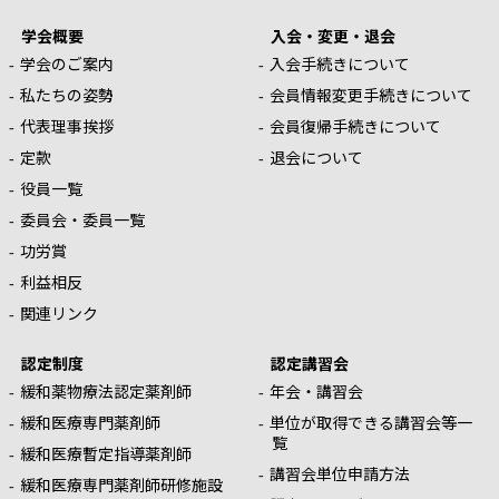
学会概要
入会・変更・退会
学会のご案内
入会手続きについて
私たちの姿勢
会員情報変更手続きについて
代表理事挨拶
会員復帰手続きについて
定款
退会について
役員一覧
委員会・委員一覧
功労賞
利益相反
関連リンク
認定制度
認定講習会
緩和薬物療法認定薬剤師
年会・講習会
緩和医療専門薬剤師
単位が取得できる講習会等一
覧
緩和医療暫定指導薬剤師
講習会単位申請方法
緩和医療専門薬剤師研修施設