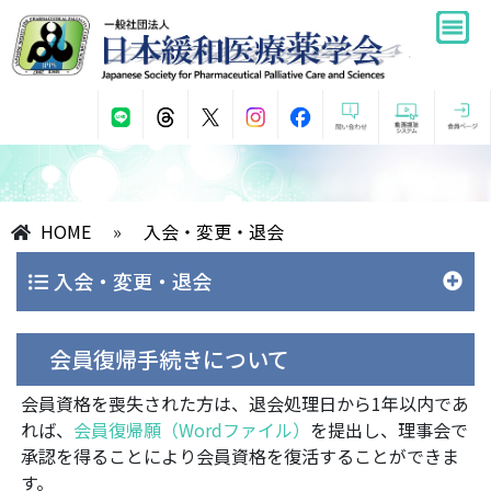
HOME
»
入会・変更・退会
入会・変更・退会
会員復帰手続きについて
会員資格を喪失された方は、退会処理日から1年以内であ
れば、
会員復帰願（Wordファイル）
を提出し、理事会で
承認を得ることにより会員資格を復活することができま
す。