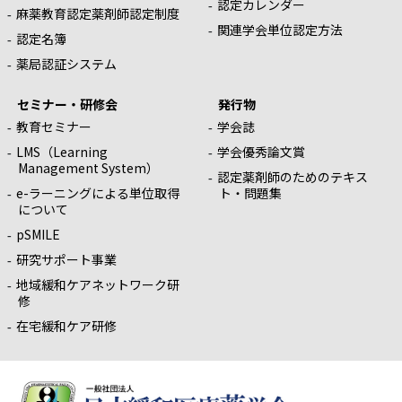
認定カレンダー
麻薬教育認定薬剤師認定制度
関連学会単位認定方法
認定名簿
薬局認証システム
セミナー・研修会
発行物
教育セミナー
学会誌
LMS（Learning
学会優秀論文賞
Management System）
認定薬剤師のためのテキス
e-ラーニングによる単位取得
ト・問題集
について
pSMILE
研究サポート事業
地域緩和ケアネットワーク研
修
在宅緩和ケア研修