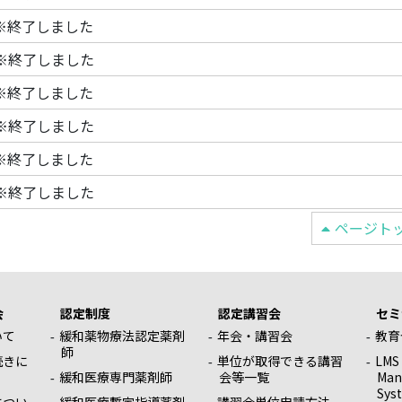
終了しました
終了しました
終了しました
終了しました
終了しました
終了しました
ページト
会
認定制度
認定講習会
セミ
いて
緩和薬物療法認定薬剤
年会・講習会
教育
師
続きに
単位が取得できる講習
LMS
緩和医療専門薬剤師
会等一覧
Man
Sys