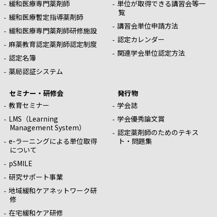
緩和医療専門薬剤師
単位が取得できる講習会等一
覧
緩和医療暫定指導薬剤師
講習会単位申請方法
緩和医療専門薬剤師研修施設
認定カレンダー
麻薬教育認定薬剤師認定制度
関連学会単位認定方法
認定名簿
薬局認証システム
セミナー・研修会
発行物
教育セミナー
学会誌
LMS（Learning
学会優秀論文賞
Management System）
認定薬剤師のためのテキス
e-ラーニングによる単位取得
ト・問題集
について
pSMILE
研究サポート事業
地域緩和ケアネットワーク研
修
在宅緩和ケア研修