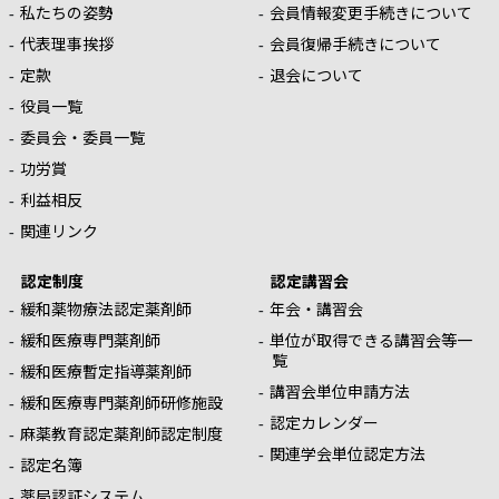
私たちの姿勢
会員情報変更手続きについて
代表理事挨拶
会員復帰手続きについて
定款
退会について
役員一覧
委員会・委員一覧
功労賞
利益相反
関連リンク
認定制度
認定講習会
緩和薬物療法認定薬剤師
年会・講習会
緩和医療専門薬剤師
単位が取得できる講習会等一
覧
緩和医療暫定指導薬剤師
講習会単位申請方法
緩和医療専門薬剤師研修施設
認定カレンダー
麻薬教育認定薬剤師認定制度
関連学会単位認定方法
認定名簿
薬局認証システム