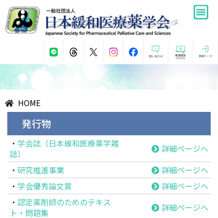
HOME
発行物
・
学会誌（日本緩和医療薬学雑
詳細ページへ
誌）
・
研究推進事業
詳細ページへ
・
学会優秀論文賞
詳細ページへ
・
認定薬剤師のためのテキス
詳細ページへ
ト・問題集