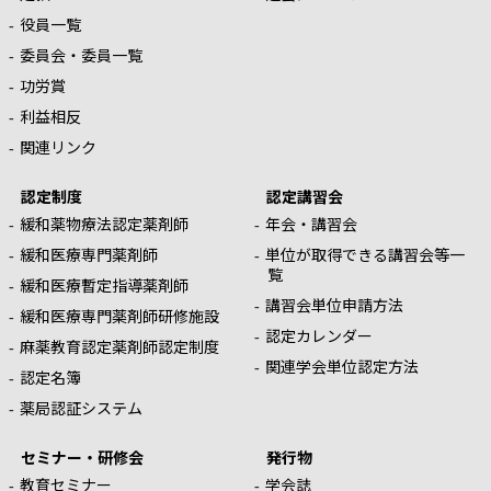
役員一覧
委員会・委員一覧
功労賞
利益相反
関連リンク
認定制度
認定講習会
緩和薬物療法認定薬剤師
年会・講習会
緩和医療専門薬剤師
単位が取得できる講習会等一
覧
緩和医療暫定指導薬剤師
講習会単位申請方法
緩和医療専門薬剤師研修施設
認定カレンダー
麻薬教育認定薬剤師認定制度
関連学会単位認定方法
認定名簿
薬局認証システム
セミナー・研修会
発行物
教育セミナー
学会誌