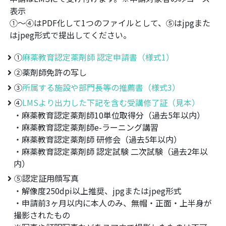
表示
①～④はPDF化して1つのファイルとして、⑤はjpgまた
はjpeg形式で提出してください。
①
麻薬教育認定薬剤師 認定申請書（様式1）
②薬剤師免許の写し
③
所属する施設や部門長等の推薦書（様式3）
④
LMSより出力した下記を含む受講修了証（見本）
・麻薬教育認定薬剤師10単位取得分（過去5年以内）
・麻薬教育認定薬剤師e-ラーニング講習
・麻薬教育認定薬剤師 研修会（過去5年以内）
・麻薬教育認定薬剤師 認定試験 二次試験（過去2年以
内）
⑤認定証用顔写真
・解像度250dpi以上推奨、jpgまたはjpeg形式
・申請前3ヶ月以内に本人のみ、無帽・正面・上半身が
撮影されたもの