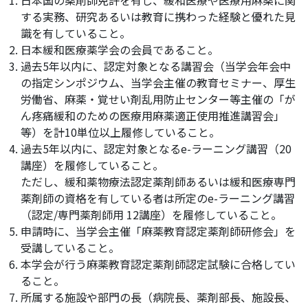
日本国の薬剤師免許を有し、緩和医療や医療用麻薬に関
する実務、研究あるいは教育に携わった経験と優れた見
識を有していること。
日本緩和医療薬学会の会員であること。
過去5年以内に、認定対象となる講習会（当学会年会中
の指定シンポジウム、当学会主催の教育セミナー、厚生
労働省、麻薬・覚せい剤乱用防止センター等主催の「が
ん疼痛緩和のための医療用麻薬適正使用推進講習会」
等）を計10単位以上履修していること。
過去5年以内に、認定対象となるe-ラーニング講習（20
講座）を履修していること。
ただし、緩和薬物療法認定薬剤師あるいは緩和医療専門
薬剤師の資格を有している者は所定のe-ラーニング講習
（認定/専門薬剤師用 12講座）を履修していること。
申請時に、当学会主催「麻薬教育認定薬剤師研修会」を
受講していること。
本学会が行う麻薬教育認定薬剤師認定試験に合格してい
ること。
所属する施設や部門の長（病院長、薬剤部長、施設長、