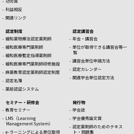
功労賞
利益相反
関連リンク
認定制度
認定講習会
緩和薬物療法認定薬剤師
年会・講習会
緩和医療専門薬剤師
単位が取得できる講習会等一
覧
緩和医療暫定指導薬剤師
講習会単位申請方法
緩和医療専門薬剤師研修施設
認定カレンダー
麻薬教育認定薬剤師認定制度
関連学会単位認定方法
認定名簿
薬局認証システム
セミナー・研修会
発行物
教育セミナー
学会誌
LMS（Learning
学会優秀論文賞
Management System）
認定薬剤師のためのテキス
e-ラーニングによる単位取得
ト・問題集