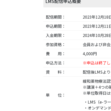
LMS配信申込概要
配信期間：
2023年12月1
申込期間：
2023年12月1
入金期限：
2024年10月2
参加資格：
会員および非会
費 用：
4,000円
申込方法：
※申込は終了し
資 料：
配信後LMSよ
緩和薬物療法認
※講演＋4つの
※単位取得日は
単 位：
・LMS（e-
・オンデマン