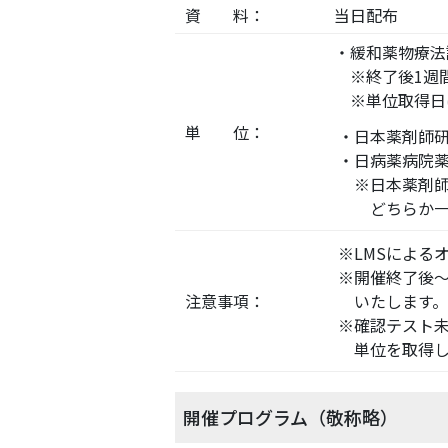
資 料：
当日配布
・緩和薬物療法
※終了後1週間
※単位取得日
単 位：
・日本薬剤師研
・日病薬病院
※日本薬剤師
どちらか一方
※LMSによる
※開催終了後～
注意事項：
いたします。
※確認テスト未
単位を取得し
開催プログラム（敬称略）