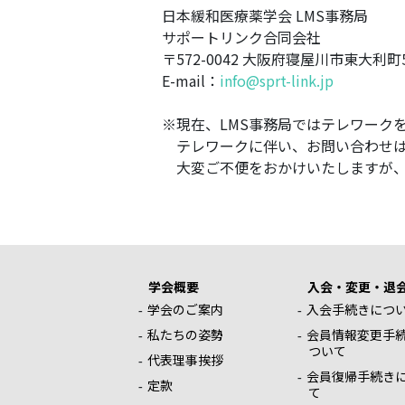
日本緩和医療薬学会 LMS事務局
サポートリンク合同会社
〒572-0042 大阪府寝屋川市東大利町5-
E-mail：
info@sprt-link.jp
※現在、LMS事務局ではテレワーク
テレワークに伴い、お問い合わせは
大変ご不便をおかけいたしますが、
学会概要
入会・変更・退
学会のご案内
入会手続きにつ
私たちの姿勢
会員情報変更手
ついて
代表理事挨拶
会員復帰手続き
定款
て