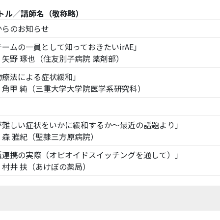
トル／講師名（敬称略）
からのお知らせ
ームの一員として知っておきたいirAE」
矢野 琢也（住友別子病院 薬剤部）
物療法による症状緩和」
角甲 純（三重大学大学院医学系研究科）
が難しい症状をいかに緩和するか～最近の話題より」
森 雅紀（聖隷三方原病院）
種連携の実際（オピオイドスイッチングを通して）」
村井 扶（あけぼの薬局）