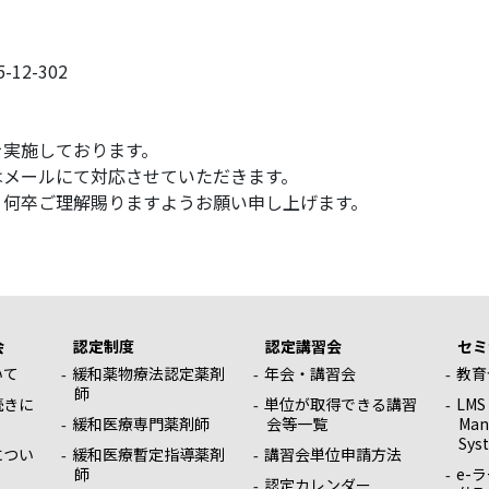
12-302
を実施しております。
メールにて対応させていただきます。
何卒ご理解賜りますようお願い申し上げます。
会
認定制度
認定講習会
セミ
いて
緩和薬物療法認定薬剤
年会・講習会
教育
師
続きに
単位が取得できる講習
LMS
緩和医療専門薬剤師
会等一覧
Man
Sys
につい
緩和医療暫定指導薬剤
講習会単位申請方法
師
e-
認定カレンダー