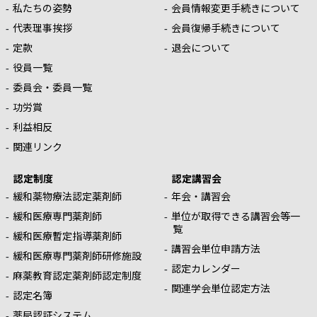
私たちの姿勢
会員情報変更手続きについて
代表理事挨拶
会員復帰手続きについて
定款
退会について
役員一覧
委員会・委員一覧
功労賞
利益相反
関連リンク
認定制度
認定講習会
緩和薬物療法認定薬剤師
年会・講習会
緩和医療専門薬剤師
単位が取得できる講習会等一
覧
緩和医療暫定指導薬剤師
講習会単位申請方法
緩和医療専門薬剤師研修施設
認定カレンダー
麻薬教育認定薬剤師認定制度
関連学会単位認定方法
認定名簿
薬局認証システム