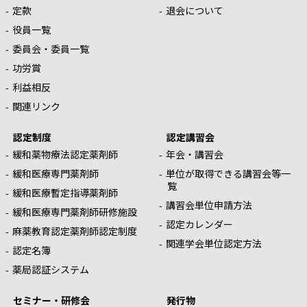
定款
退会について
役員一覧
委員会・委員一覧
功労賞
利益相反
関連リンク
認定制度
認定講習会
緩和薬物療法認定薬剤師
年会・講習会
緩和医療専門薬剤師
単位が取得できる講習会等一
覧
緩和医療暫定指導薬剤師
講習会単位申請方法
緩和医療専門薬剤師研修施設
認定カレンダー
麻薬教育認定薬剤師認定制度
関連学会単位認定方法
認定名簿
薬局認証システム
セミナー・研修会
発行物