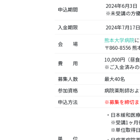
2024年6月3
申込期間
※未受講の方
入金期限
2024年7月1
熊本大学病院
に
会 場
〒860-8556 
10,000円（昼
費 用
※ご入金済みの
募集人数
最大40名
参加資格
病院薬剤師およ
申込方法
※募集を締切ま
・日本緩和医療
※受講1ヶ月
※単位取得日
単 位
・日病薬病院薬