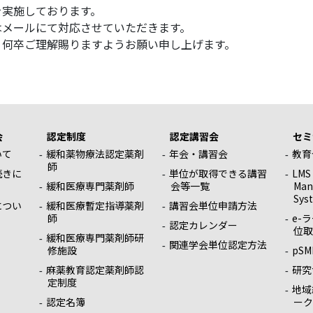
を実施しております。
メールにて対応させていただきます。
何卒ご理解賜りますようお願い申し上げます。
会
認定制度
認定講習会
セミ
いて
緩和薬物療法認定薬剤
年会・講習会
教育
師
続きに
単位が取得できる講習
LMS
緩和医療専門薬剤師
会等一覧
Man
Sys
につい
緩和医療暫定指導薬剤
講習会単位申請方法
師
e-
認定カレンダー
位取
緩和医療専門薬剤師研
関連学会単位認定方法
修施設
pSM
麻薬教育認定薬剤師認
研究
定制度
地域
認定名簿
ーク