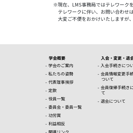
※現在、LMS事務局ではテレワーク
テレワークに伴い、お問い合わせは
大変ご不便をおかけいたしますが、
学会概要
入会・変更・退
学会のご案内
入会手続きにつ
私たちの姿勢
会員情報変更手
ついて
代表理事挨拶
会員復帰手続き
定款
て
役員一覧
退会について
委員会・委員一覧
功労賞
利益相反
関連リンク