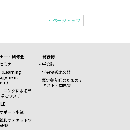
ページトップ
ナー・研修会
発行物
セミナー
学会誌
（Learning
学会優秀論文賞
agement
認定薬剤師のためのテ
tem）
キスト・問題集
ラーニングによる単
得について
ILE
サポート事業
緩和ケアネットワ
研修