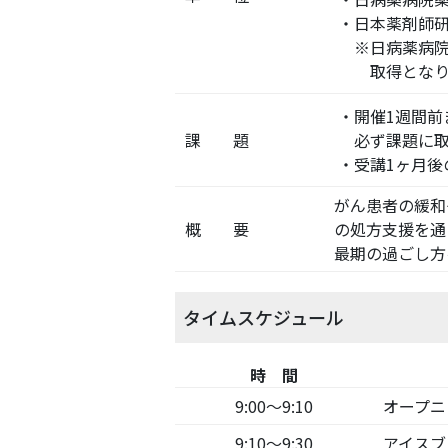
・日本薬剤師研
※日病薬病院
取得となり
・開催1週間
課 題
必ず課題に取
・受講1ヶ月後
がん患者の緩和
概 要
の処方支援を通
最期の過ごし方
タイムスケジュール
時 間
9:00～9:10
オープニ
9:10～9:30
アイスブ