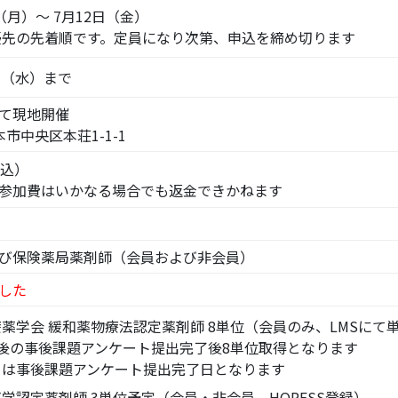
日（月）～ 7月12日（金）
優先の先着順です。定員になり次第、申込を締め切ります
7日（水）まで
て現地開催
熊本市中央区本荘1-1-1
食込）
参加費はいかなる場合でも返金できかねます
び保険薬局薬剤師（会員および非会員）
した
薬学会 緩和薬物療法認定薬剤師 8単位（会員のみ、LMSにて
後の事後課題アンケート提出完了後8単位取得となります
は事後課題アンケート提出完了日となります
学認定薬剤師 3単位予定（会員・非会員、HOPESS登録）