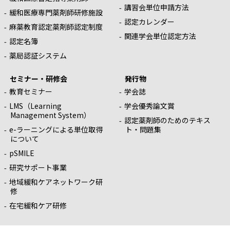
講習会単位申請方法
緩和医療専門薬剤師研修施設
認定カレンダー
麻薬教育認定薬剤師認定制度
関連学会単位認定方法
認定名簿
薬局認証システム
セミナー・研修会
発行物
教育セミナー
学会誌
LMS（Learning
学会優秀論文賞
Management System）
認定薬剤師のためのテキス
e-ラーニングによる単位取得
ト・問題集
について
pSMILE
研究サポート事業
地域緩和ケアネットワーク研
修
在宅緩和ケア研修