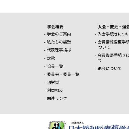
学会概要
入会・変更・退
学会のご案内
入会手続きにつ
私たちの姿勢
会員情報変更手
ついて
代表理事挨拶
会員復帰手続き
定款
て
役員一覧
退会について
委員会・委員一覧
功労賞
利益相反
関連リンク