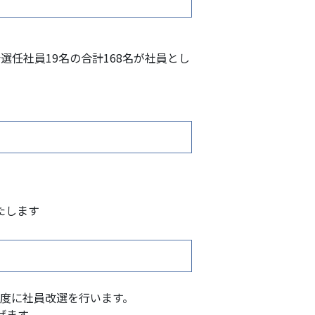
会選任社員19名の合計168名が社員とし
たします
年度に社員改選を行います。
げます。