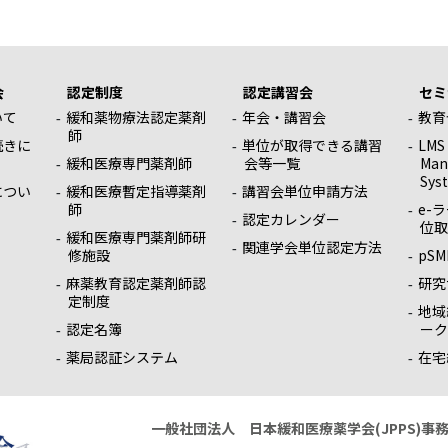
会
認定制度
認定講習会
セミ
いて
緩和薬物療法認定薬剤
年会・講習会
教育
師
続きに
単位が取得できる講習
LMS
緩和医療専門薬剤師
会等一覧
Man
Sys
につい
緩和医療暫定指導薬剤
講習会単位申請方法
師
e-
認定カレンダー
位取
緩和医療専門薬剤師研
関連学会単位認定方法
修施設
pSM
麻薬教育認定薬剤師認
研究
定制度
地域
認定名簿
ーク
薬局認証システム
在宅
一般社団法人 日本緩和医療薬学会(JPPS)事