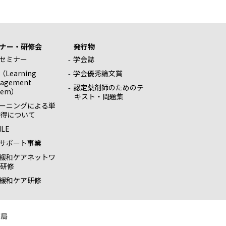
ナー・研修会
発行物
セミナー
学会誌
（Learning
学会優秀論文賞
agement
認定薬剤師のためのテ
tem）
キスト・問題集
ラーニングによる単
得について
ILE
サポート事業
緩和ケアネットワ
研修
緩和ケア研修
務局