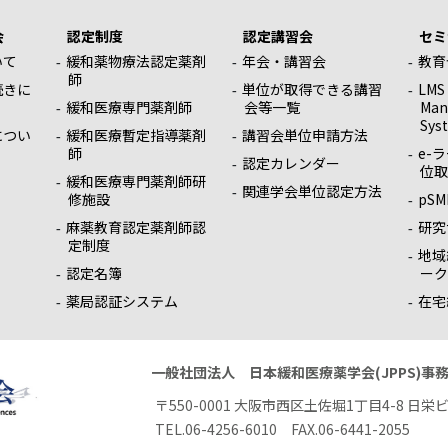
会
認定制度
認定講習会
セミ
いて
緩和薬物療法認定薬剤
年会・講習会
教育
師
続きに
単位が取得できる講習
LMS
緩和医療専門薬剤師
会等一覧
Man
Sys
につい
緩和医療暫定指導薬剤
講習会単位申請方法
師
e-
認定カレンダー
位取
緩和医療専門薬剤師研
関連学会単位認定方法
修施設
pSM
麻薬教育認定薬剤師認
研究
定制度
地域
認定名簿
ーク
薬局認証システム
在宅
一般社団法人 日本緩和医療薬学会(JPPS)事
〒550-0001 大阪市西区土佐堀1丁目4-8 
TEL.06-4256-6010 FAX.06-6441-2055