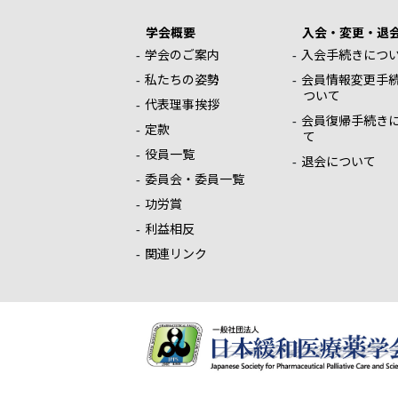
学会概要
入会・変更・退
学会のご案内
入会手続きにつ
私たちの姿勢
会員情報変更手
ついて
代表理事挨拶
会員復帰手続き
定款
て
役員一覧
退会について
委員会・委員一覧
功労賞
利益相反
関連リンク