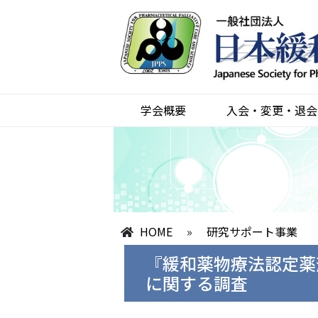
学会概要
入会・変更・退会
HOME
»
研究サポート事業
『緩和薬物療法認定薬
に関する調査