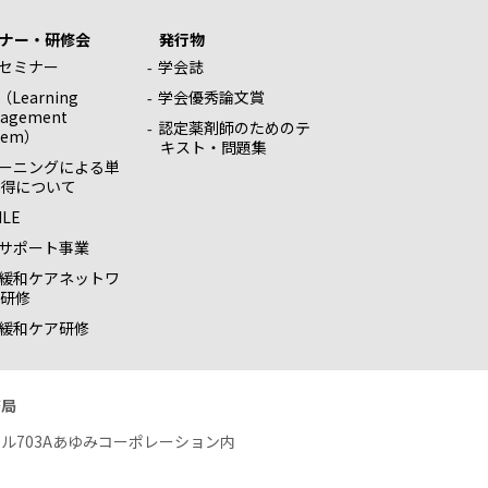
ナー・研修会
発行物
セミナー
学会誌
（Learning
学会優秀論文賞
agement
認定薬剤師のためのテ
tem）
キスト・問題集
ラーニングによる単
得について
ILE
サポート事業
緩和ケアネットワ
研修
緩和ケア研修
務局
日栄ビル703Aあゆみコーポレーション内