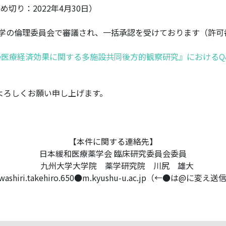
切り：2022年4月30日）
の倫理委員会で審議され、一括承認を受けております（許可番号2
医療経済効果に関する多施設共同後方的観察研究』におけるQ
よろしくお願い申し上げます。
【本件に関する連絡先】
日本緩和医療薬学会 臨床研究委員会委員
九州大学大学院 薬学研究院 川尻 雄大
 kawashiri.takehiro.650●m.kyushu-u.ac.jp（←●は@に