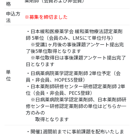
薬剤師（会員および非会員）
格
申込方
※募集を締切ました
法
・日本緩和医療薬学会 緩和薬物療法認定薬剤
師 5単位（会員のみ、LMSにて単位付与）
※受講1ヶ月後の事後課題アンケート提出完
了後5単位取得となります
※単位取得日は事後課題アンケート提出完了
日となります
単
・日病薬病院薬学認定薬剤師 2単位予定（会
位
員・非会員、HOPESS登録）
・日本薬剤師研修センター研修認定薬剤師 2単
位（会員・非会員、PECS登録）
※日病薬病院薬学認定薬剤師、日本薬剤師研
修センター研修認定薬剤師の単位はどちらか一
方のみの
取得となります
・開催1週間前までに事前課題を配布いたしま