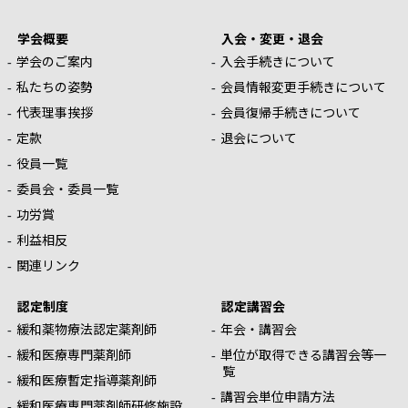
学会概要
入会・変更・退会
学会のご案内
入会手続きについて
私たちの姿勢
会員情報変更手続きについて
代表理事挨拶
会員復帰手続きについて
定款
退会について
役員一覧
委員会・委員一覧
功労賞
利益相反
関連リンク
認定制度
認定講習会
緩和薬物療法認定薬剤師
年会・講習会
緩和医療専門薬剤師
単位が取得できる講習会等一
覧
緩和医療暫定指導薬剤師
講習会単位申請方法
緩和医療専門薬剤師研修施設