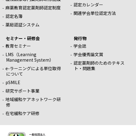
認定カレンダー
麻薬教育認定薬剤師認定制度
関連学会単位認定方法
認定名簿
薬局認証システム
セミナー・研修会
発行物
教育セミナー
学会誌
LMS（Learning
学会優秀論文賞
Management System）
認定薬剤師のためのテキス
e-ラーニングによる単位取得
ト・問題集
について
pSMILE
研究サポート事業
地域緩和ケアネットワーク研
修
在宅緩和ケア研修