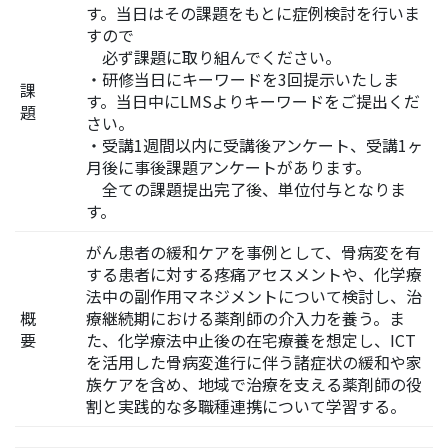
す。当日はその課題をもとに症例検討を行いま
すので
必ず課題に取り組んでください。
・研修当日にキーワードを3回提示いたしま
課
す。当日中にLMSよりキーワードをご提出くだ
題
さい。
・受講1週間以内に受講後アンケート、受講1ヶ
月後に事後課題アンケートがあります。
全ての課題提出完了後、単位付与となりま
す。
がん患者の緩和ケアを事例として、骨病変を有
する患者に対する疼痛アセスメントや、化学療
法中の副作用マネジメントについて検討し、治
概
療継続期における薬剤師の介入力を養う。ま
要
た、化学療法中止後の在宅療養を想定し、ICT
を活用した骨病変進行に伴う諸症状の緩和や家
族ケアを含め、地域で治療を支える薬剤師の役
割と実践的な多職種連携について学習する。