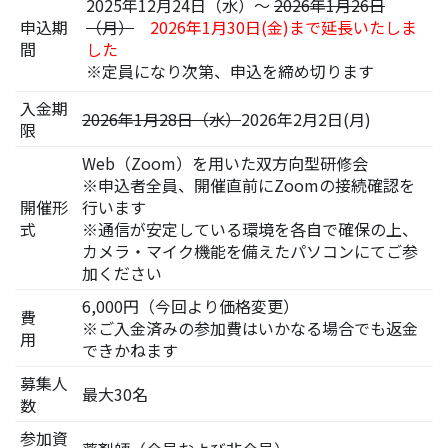
2025年12月24日（水）～
2026年1月26日
申込期
（月）
2026年1月30日(金)まで延長いたしま
間
した
※定員になり次第、申込を締め切ります
入金期
2026年1月28日（水）
2026年2月2日(月)
限
Web（Zoom）を用いた双方向型研修会
※申込者全員、開催直前にZoomの接続確認を
開催形
行います
式
※通信が安定している環境を各自で確保の上、
カメラ・マイク機能を備えたパソコンにてご参
加ください
6,000円（今回より価格変更）
費
※ご入金済みの参加費はいかなる場合でも返金
用
できかねます
募集人
最大30名
数
参加資