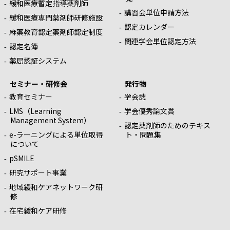
緩和医療暫定指導薬剤師
講習会単位申請方法
緩和医療専門薬剤師研修施設
認定カレンダー
麻薬教育認定薬剤師認定制度
関連学会単位認定方法
認定名簿
薬局認証システム
セミナー・研修会
発行物
教育セミナー
学会誌
LMS（Learning
学会優秀論文賞
Management System）
認定薬剤師のためのテキス
e-ラーニングによる単位取得
ト・問題集
について
pSMILE
研究サポート事業
地域緩和ケアネットワーク研
修
在宅緩和ケア研修