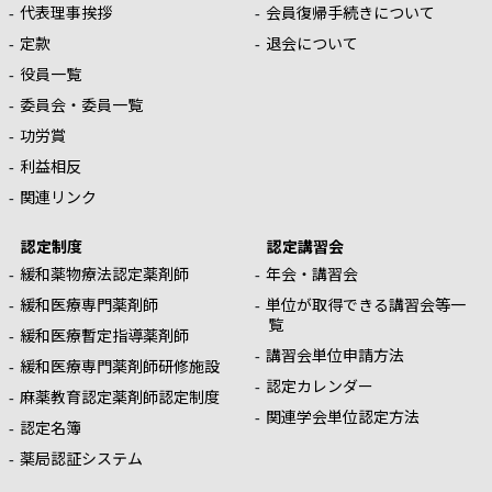
代表理事挨拶
会員復帰手続きについて
定款
退会について
役員一覧
委員会・委員一覧
功労賞
利益相反
関連リンク
認定制度
認定講習会
緩和薬物療法認定薬剤師
年会・講習会
緩和医療専門薬剤師
単位が取得できる講習会等一
覧
緩和医療暫定指導薬剤師
講習会単位申請方法
緩和医療専門薬剤師研修施設
認定カレンダー
麻薬教育認定薬剤師認定制度
関連学会単位認定方法
認定名簿
薬局認証システム