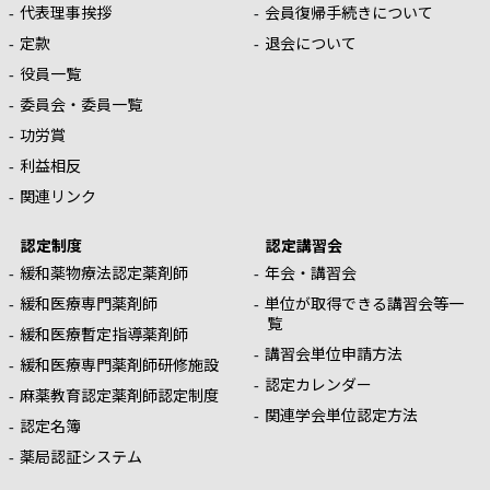
代表理事挨拶
会員復帰手続きについて
定款
退会について
役員一覧
委員会・委員一覧
功労賞
利益相反
関連リンク
認定制度
認定講習会
緩和薬物療法認定薬剤師
年会・講習会
緩和医療専門薬剤師
単位が取得できる講習会等一
覧
緩和医療暫定指導薬剤師
講習会単位申請方法
緩和医療専門薬剤師研修施設
認定カレンダー
麻薬教育認定薬剤師認定制度
関連学会単位認定方法
認定名簿
薬局認証システム