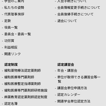
学会のご案内
入会手続きについて
私たちの姿勢
会員情報変更手続きについて
代表理事挨拶
会員復帰手続きについて
定款
退会について
役員一覧
委員会・委員一覧
功労賞
利益相反
関連リンク
認定制度
認定講習会
緩和薬物療法認定薬剤師
年会・講習会
緩和医療専門薬剤師
単位が取得できる講習会等一
覧
緩和医療暫定指導薬剤師
講習会単位申請方法
緩和医療専門薬剤師研修施設
認定カレンダー
麻薬教育認定薬剤師認定制度
関連学会単位認定方法
認定名簿