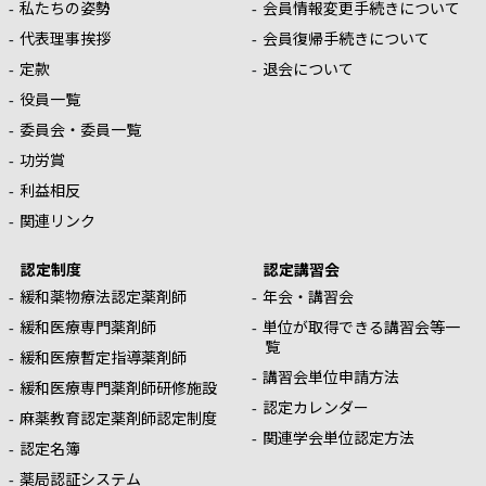
私たちの姿勢
会員情報変更手続きについて
代表理事挨拶
会員復帰手続きについて
定款
退会について
役員一覧
委員会・委員一覧
功労賞
利益相反
関連リンク
認定制度
認定講習会
緩和薬物療法認定薬剤師
年会・講習会
緩和医療専門薬剤師
単位が取得できる講習会等一
覧
緩和医療暫定指導薬剤師
講習会単位申請方法
緩和医療専門薬剤師研修施設
認定カレンダー
麻薬教育認定薬剤師認定制度
関連学会単位認定方法
認定名簿
薬局認証システム