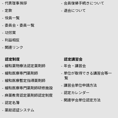
代表理事挨拶
会員復帰手続きについて
定款
退会について
役員一覧
委員会・委員一覧
功労賞
利益相反
関連リンク
認定制度
認定講習会
緩和薬物療法認定薬剤師
年会・講習会
緩和医療専門薬剤師
単位が取得できる講習会等一
覧
緩和医療暫定指導薬剤師
講習会単位申請方法
緩和医療専門薬剤師研修施設
認定カレンダー
麻薬教育認定薬剤師認定制度
関連学会単位認定方法
認定名簿
薬局認証システム