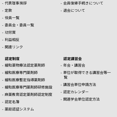
代表理事挨拶
会員復帰手続きについて
定款
退会について
役員一覧
委員会・委員一覧
功労賞
利益相反
関連リンク
認定制度
認定講習会
緩和薬物療法認定薬剤師
年会・講習会
緩和医療専門薬剤師
単位が取得できる講習会等一
覧
緩和医療暫定指導薬剤師
講習会単位申請方法
緩和医療専門薬剤師研修施設
認定カレンダー
麻薬教育認定薬剤師認定制度
関連学会単位認定方法
認定名簿
薬局認証システム