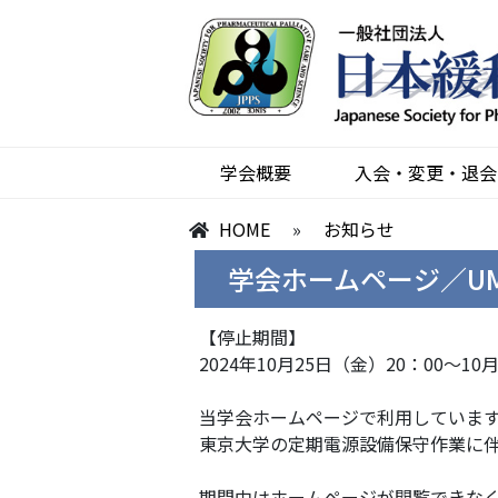
学会概要
入会・変更・退会
HOME
»
お知らせ
学会ホームページ／UMI
【停止期間】
2024年10月25日（金）20：00～10
当学会ホームページで利用しています
東京大学の定期電源設備保守作業に
期間中はホームページが閲覧できな