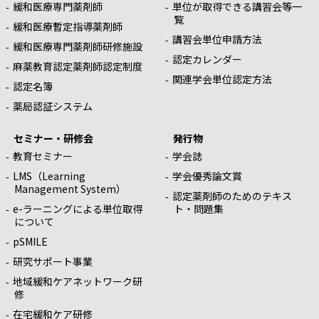
緩和医療専門薬剤師
単位が取得できる講習会等一
覧
緩和医療暫定指導薬剤師
講習会単位申請方法
緩和医療専門薬剤師研修施設
認定カレンダー
麻薬教育認定薬剤師認定制度
関連学会単位認定方法
認定名簿
薬局認証システム
セミナー・研修会
発行物
教育セミナー
学会誌
LMS（Learning
学会優秀論文賞
Management System）
認定薬剤師のためのテキス
e-ラーニングによる単位取得
ト・問題集
について
pSMILE
研究サポート事業
地域緩和ケアネットワーク研
修
在宅緩和ケア研修