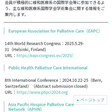
会員が積極的に緩和医療系の国際学会等に参加できるよ
う、主な緩和医療系国際学会学術集会に関する情報をご
案内します。
European Association for Palliative Care（EAPC）
14th World Research Congress：2025.5.29-
31（Helsinki, Finland)
URL：
https://eapccongress.eu/2025/
Public Health Palliative Care International
8th International Conference：2024.10.22-25（Bern,
Switzerland）（Abstract submission closed)
URL：
https://www.phpci2024.org
ページトップ
Asia Pacific Hospice Palliative Care
Network（APHN）