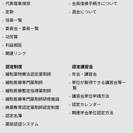
代表理事挨拶
会員復帰手続きについて
定款
退会について
役員一覧
委員会・委員一覧
功労賞
利益相反
関連リンク
認定制度
認定講習会
緩和薬物療法認定薬剤師
年会・講習会
緩和医療専門薬剤師
単位が取得できる講習会等一
覧
緩和医療暫定指導薬剤師
講習会単位申請方法
緩和医療専門薬剤師研修施設
認定カレンダー
麻薬教育認定薬剤師認定制度
関連学会単位認定方法
認定名簿
薬局認証システム