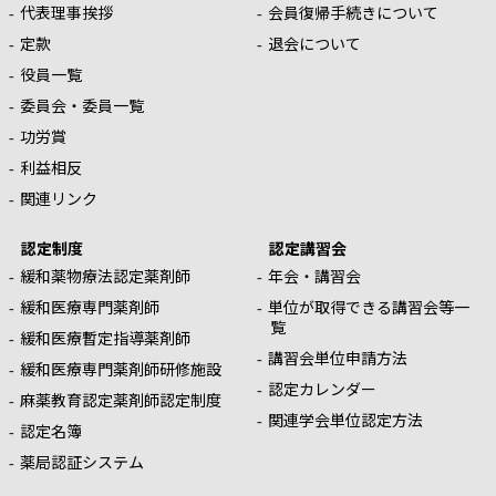
代表理事挨拶
会員復帰手続きについて
定款
退会について
役員一覧
委員会・委員一覧
功労賞
利益相反
関連リンク
認定制度
認定講習会
緩和薬物療法認定薬剤師
年会・講習会
緩和医療専門薬剤師
単位が取得できる講習会等一
覧
緩和医療暫定指導薬剤師
講習会単位申請方法
緩和医療専門薬剤師研修施設
認定カレンダー
麻薬教育認定薬剤師認定制度
関連学会単位認定方法
認定名簿
薬局認証システム