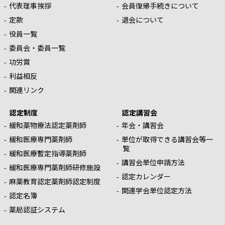
代表理事挨拶
会員復帰手続きについて
定款
退会について
役員一覧
委員会・委員一覧
功労賞
利益相反
関連リンク
認定制度
認定講習会
緩和薬物療法認定薬剤師
年会・講習会
緩和医療専門薬剤師
単位が取得できる講習会等一
覧
緩和医療暫定指導薬剤師
講習会単位申請方法
緩和医療専門薬剤師研修施設
認定カレンダー
麻薬教育認定薬剤師認定制度
関連学会単位認定方法
認定名簿
薬局認証システム