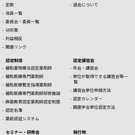
定款
退会について
役員一覧
委員会・委員一覧
功労賞
利益相反
関連リンク
認定制度
認定講習会
緩和薬物療法認定薬剤師
年会・講習会
緩和医療専門薬剤師
単位が取得できる講習会等一
覧
緩和医療暫定指導薬剤師
講習会単位申請方法
緩和医療専門薬剤師研修施設
認定カレンダー
麻薬教育認定薬剤師認定制度
関連学会単位認定方法
認定名簿
薬局認証システム
セミナー・研修会
発行物