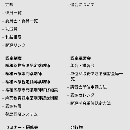
定款
退会について
役員一覧
委員会・委員一覧
功労賞
利益相反
関連リンク
認定制度
認定講習会
緩和薬物療法認定薬剤師
年会・講習会
緩和医療専門薬剤師
単位が取得できる講習会等一
覧
緩和医療暫定指導薬剤師
講習会単位申請方法
緩和医療専門薬剤師研修施設
認定カレンダー
麻薬教育認定薬剤師認定制度
関連学会単位認定方法
認定名簿
薬局認証システム
セミナー・研修会
発行物