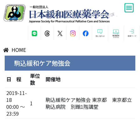
HOME
駒込緩和ケア勉強会
単位
日 程
開催地
数
2019-11-
18
駒込緩和ケア勉強会 東京都 東京都立
1
00:00 ～
駒込病院 別館1階講堂
23:59