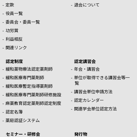
定款
退会について
役員一覧
委員会・委員一覧
功労賞
利益相反
関連リンク
認定制度
認定講習会
緩和薬物療法認定薬剤師
年会・講習会
緩和医療専門薬剤師
単位が取得できる講習会等一
覧
緩和医療暫定指導薬剤師
講習会単位申請方法
緩和医療専門薬剤師研修施設
認定カレンダー
麻薬教育認定薬剤師認定制度
関連学会単位認定方法
認定名簿
薬局認証システム
セミナー・研修会
発行物