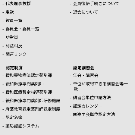
代表理事挨拶
会員復帰手続きについて
定款
退会について
役員一覧
委員会・委員一覧
功労賞
利益相反
関連リンク
認定制度
認定講習会
緩和薬物療法認定薬剤師
年会・講習会
緩和医療専門薬剤師
単位が取得できる講習会等一
覧
緩和医療暫定指導薬剤師
講習会単位申請方法
緩和医療専門薬剤師研修施設
認定カレンダー
麻薬教育認定薬剤師認定制度
関連学会単位認定方法
認定名簿
薬局認証システム