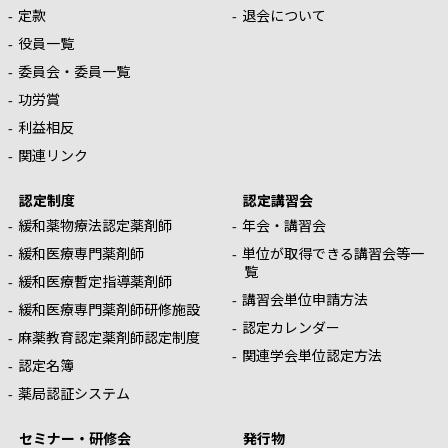
定款
退会について
役員一覧
委員会・委員一覧
功労賞
利益相反
関連リンク
認定制度
認定講習会
緩和薬物療法認定薬剤師
年会・講習会
緩和医療専門薬剤師
単位が取得できる講習会等一
覧
緩和医療暫定指導薬剤師
講習会単位申請方法
緩和医療専門薬剤師研修施設
認定カレンダー
麻薬教育認定薬剤師認定制度
関連学会単位認定方法
認定名簿
薬局認証システム
セミナー・研修会
発行物