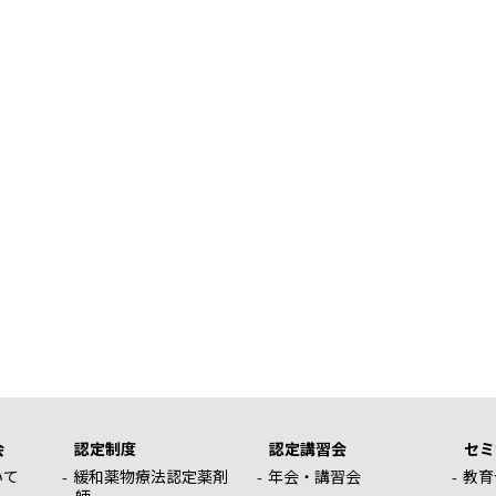
会
認定制度
認定講習会
セミ
いて
緩和薬物療法認定薬剤
年会・講習会
教育
師