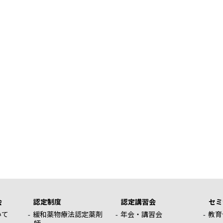
会
認定制度
認定講習会
セミ
いて
緩和薬物療法認定薬剤
年会・講習会
教育
師