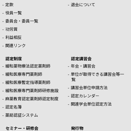
定款
退会について
役員一覧
委員会・委員一覧
功労賞
利益相反
関連リンク
認定制度
認定講習会
緩和薬物療法認定薬剤師
年会・講習会
緩和医療専門薬剤師
単位が取得できる講習会等一
覧
緩和医療暫定指導薬剤師
講習会単位申請方法
緩和医療専門薬剤師研修施設
認定カレンダー
麻薬教育認定薬剤師認定制度
関連学会単位認定方法
認定名簿
薬局認証システム
セミナー・研修会
発行物