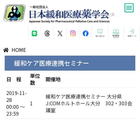
HOME
緩和ケア医療連携セミナー
単位
日 程
開催地
数
2019-11-
緩和ケア医療連携セミナー 大分県
28
1
J:COMホルトホール大分 302・303会
00:00 ～
議室
23:59