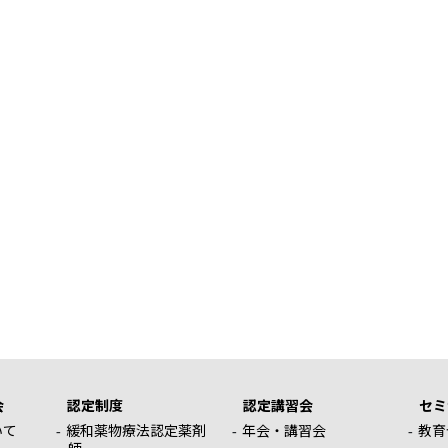
会
認定制度
認定講習会
セミ
いて
緩和薬物療法認定薬剤
年会・講習会
教育
師