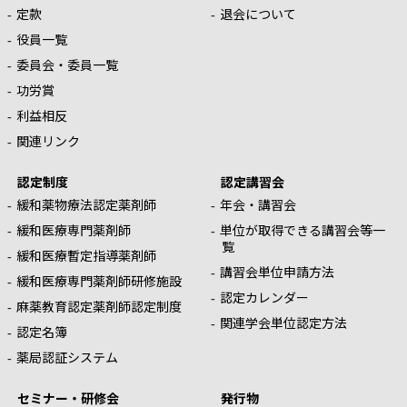
定款
退会について
役員一覧
委員会・委員一覧
功労賞
利益相反
関連リンク
認定制度
認定講習会
緩和薬物療法認定薬剤師
年会・講習会
緩和医療専門薬剤師
単位が取得できる講習会等一
覧
緩和医療暫定指導薬剤師
講習会単位申請方法
緩和医療専門薬剤師研修施設
認定カレンダー
麻薬教育認定薬剤師認定制度
関連学会単位認定方法
認定名簿
薬局認証システム
セミナー・研修会
発行物