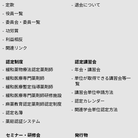
定款
退会について
役員一覧
委員会・委員一覧
功労賞
利益相反
関連リンク
認定制度
認定講習会
緩和薬物療法認定薬剤師
年会・講習会
緩和医療専門薬剤師
単位が取得できる講習会等一
覧
緩和医療暫定指導薬剤師
講習会単位申請方法
緩和医療専門薬剤師研修施設
認定カレンダー
麻薬教育認定薬剤師認定制度
関連学会単位認定方法
認定名簿
薬局認証システム
セミナー・研修会
発行物