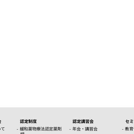
会
認定制度
認定講習会
セミ
いて
緩和薬物療法認定薬剤
年会・講習会
教育
師