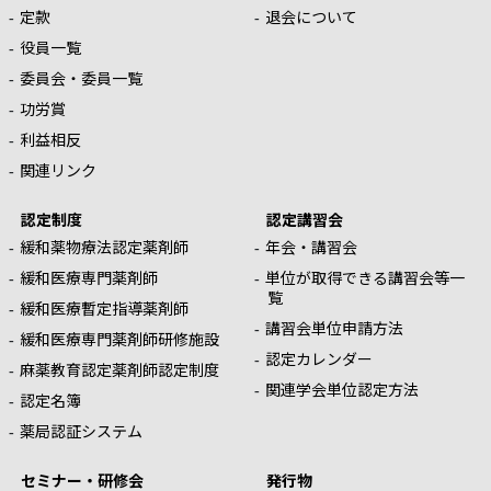
定款
退会について
役員一覧
委員会・委員一覧
功労賞
利益相反
関連リンク
認定制度
認定講習会
緩和薬物療法認定薬剤師
年会・講習会
緩和医療専門薬剤師
単位が取得できる講習会等一
覧
緩和医療暫定指導薬剤師
講習会単位申請方法
緩和医療専門薬剤師研修施設
認定カレンダー
麻薬教育認定薬剤師認定制度
関連学会単位認定方法
認定名簿
薬局認証システム
セミナー・研修会
発行物