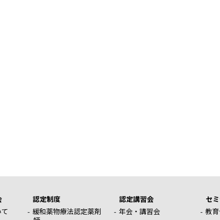
会
認定制度
認定講習会
セミ
いて
緩和薬物療法認定薬剤
年会・講習会
教育
師