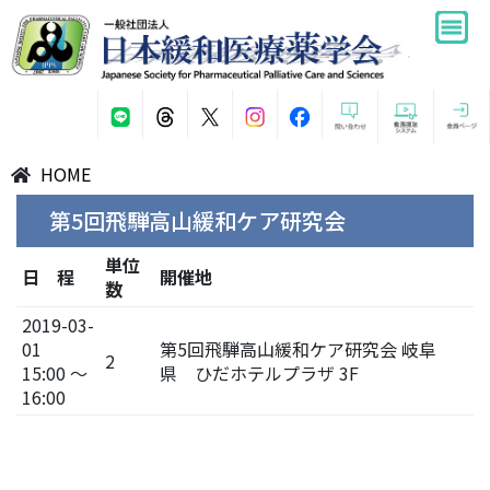
HOME
第5回飛騨高山緩和ケア研究会
単位
日 程
開催地
数
2019-03-
01
第5回飛騨高山緩和ケア研究会 岐阜
2
15:00 ～
県 ひだホテルプラザ 3F
16:00