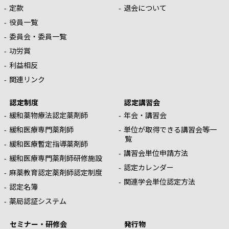
定款
退会について
役員一覧
委員会・委員一覧
功労賞
利益相反
関連リンク
認定制度
認定講習会
緩和薬物療法認定薬剤師
年会・講習会
緩和医療専門薬剤師
単位が取得できる講習会等一
覧
緩和医療暫定指導薬剤師
講習会単位申請方法
緩和医療専門薬剤師研修施設
認定カレンダー
麻薬教育認定薬剤師認定制度
関連学会単位認定方法
認定名簿
薬局認証システム
セミナー・研修会
発行物