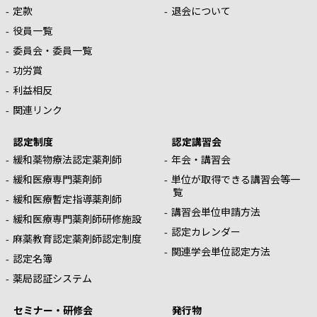
定款
退会について
役員一覧
委員会・委員一覧
功労賞
利益相反
関連リンク
認定制度
認定講習会
緩和薬物療法認定薬剤師
年会・講習会
緩和医療専門薬剤師
単位が取得できる講習会等一
覧
緩和医療暫定指導薬剤師
講習会単位申請方法
緩和医療専門薬剤師研修施設
認定カレンダー
麻薬教育認定薬剤師認定制度
関連学会単位認定方法
認定名簿
薬局認証システム
セミナー・研修会
発行物