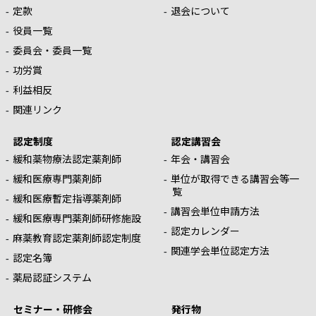
定款
退会について
役員一覧
委員会・委員一覧
功労賞
利益相反
関連リンク
認定制度
認定講習会
緩和薬物療法認定薬剤師
年会・講習会
緩和医療専門薬剤師
単位が取得できる講習会等一
覧
緩和医療暫定指導薬剤師
講習会単位申請方法
緩和医療専門薬剤師研修施設
認定カレンダー
麻薬教育認定薬剤師認定制度
関連学会単位認定方法
認定名簿
薬局認証システム
セミナー・研修会
発行物