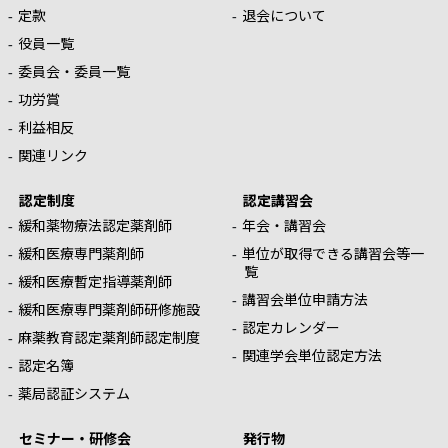
定款
退会について
役員一覧
委員会・委員一覧
功労賞
利益相反
関連リンク
認定制度
認定講習会
緩和薬物療法認定薬剤師
年会・講習会
緩和医療専門薬剤師
単位が取得できる講習会等一
覧
緩和医療暫定指導薬剤師
講習会単位申請方法
緩和医療専門薬剤師研修施設
認定カレンダー
麻薬教育認定薬剤師認定制度
関連学会単位認定方法
認定名簿
薬局認証システム
セミナー・研修会
発行物