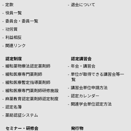
定款
退会について
役員一覧
委員会・委員一覧
功労賞
利益相反
関連リンク
認定制度
認定講習会
緩和薬物療法認定薬剤師
年会・講習会
緩和医療専門薬剤師
単位が取得できる講習会等一
覧
緩和医療暫定指導薬剤師
講習会単位申請方法
緩和医療専門薬剤師研修施設
認定カレンダー
麻薬教育認定薬剤師認定制度
関連学会単位認定方法
認定名簿
薬局認証システム
セミナー・研修会
発行物