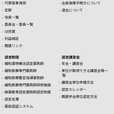
代表理事挨拶
会員復帰手続きについて
定款
退会について
役員一覧
委員会・委員一覧
功労賞
利益相反
関連リンク
認定制度
認定講習会
緩和薬物療法認定薬剤師
年会・講習会
緩和医療専門薬剤師
単位が取得できる講習会等一
覧
緩和医療暫定指導薬剤師
講習会単位申請方法
緩和医療専門薬剤師研修施設
認定カレンダー
麻薬教育認定薬剤師認定制度
関連学会単位認定方法
認定名簿
薬局認証システム