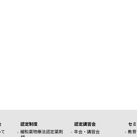
会
認定制度
認定講習会
セミ
いて
緩和薬物療法認定薬剤
年会・講習会
教育
師