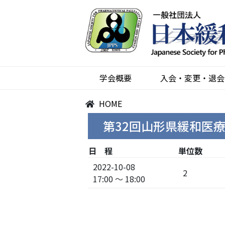
学会概要
入会・変更・退会
HOME
第32回山形県緩和医
日 程
単位数
2022-10-08
2
17:00 ～ 18:00