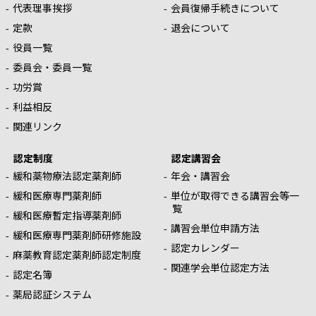
代表理事挨拶
会員復帰手続きについて
定款
退会について
役員一覧
委員会・委員一覧
功労賞
利益相反
関連リンク
認定制度
認定講習会
緩和薬物療法認定薬剤師
年会・講習会
緩和医療専門薬剤師
単位が取得できる講習会等一
覧
緩和医療暫定指導薬剤師
講習会単位申請方法
緩和医療専門薬剤師研修施設
認定カレンダー
麻薬教育認定薬剤師認定制度
関連学会単位認定方法
認定名簿
薬局認証システム